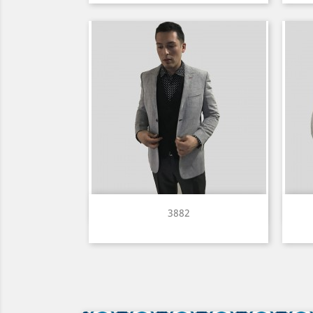
Vista rápida

3882