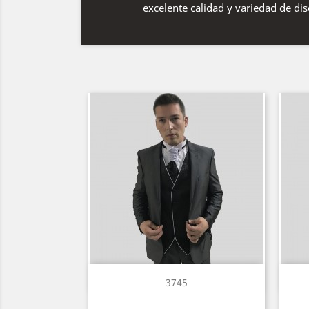
excelente calidad y variedad de di
Vista rápida

3745