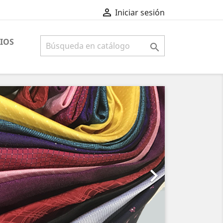

Iniciar sesión
IOS

Siguiente
