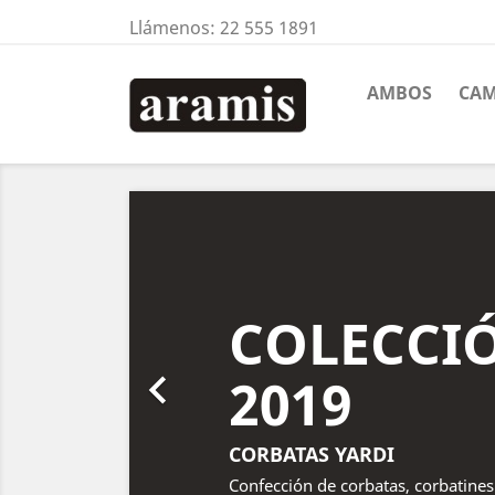
Llámenos:
22 555 1891
AMBOS
CAM
Anterior
COLECCI

2019
CORBATAS YARDI
Confección de corbatas, corbatines