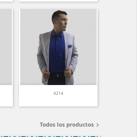
Vista rápida

4214
Todos los productos
