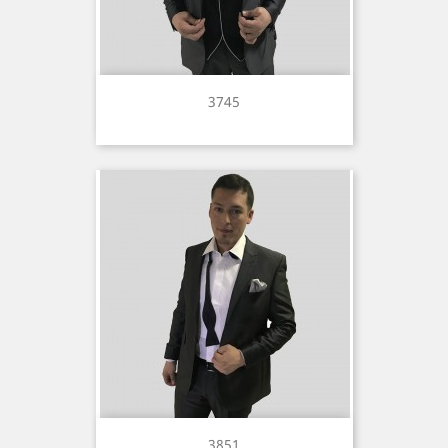
3745
3851