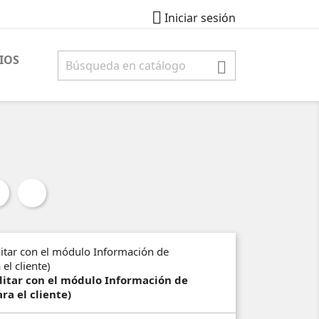

Iniciar sesión
IOS

editar con el módulo Información de
ra el cliente)