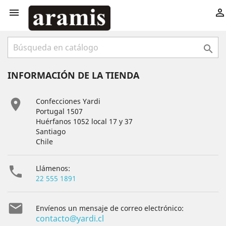



INFORMACIÓN DE LA TIENDA

Confecciones Yardi
Portugal 1507
Huérfanos 1052 local 17 y 37
Santiago
Chile

Llámenos:
22 555 1891

Envíenos un mensaje de correo electrónico:
contacto@yardi.cl