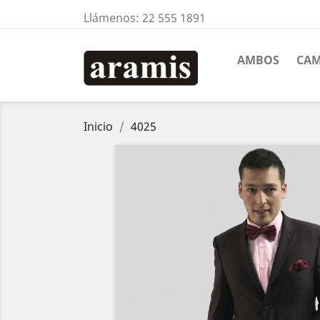
Llámenos:
22 555 1891
AMBOS
CAM
Inicio
4025