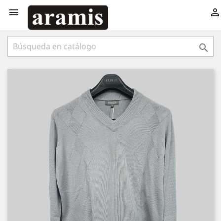


