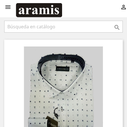


